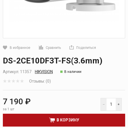
В избранное
Сравнить
Поделиться
Кликните, чтобы скопировать прямую ссылку
DS-2CE10DF3T-FS(3.6mm)
Артикул:
11357
HIKVISION
В наличии
Отзывы: (0)
7 190 ₽
за 1 шт
В КОРЗИНУ