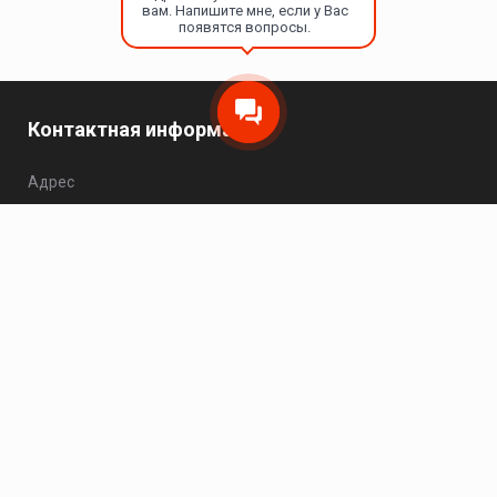
вам. Напишите мне, если у Вас
появятся вопросы.
Контактная информация
Адрес
Москва, Варшавское шоссе, 25Ас1, офис 504.
Телефон
8 (495) 149-20-93
Пн - Чт: 10:00 - 17:00; Пт: 10:00 - 16:00; Сб - Вс:
выходной.
Электронная почта
zakaz@hikvision-project.ru
Каталог