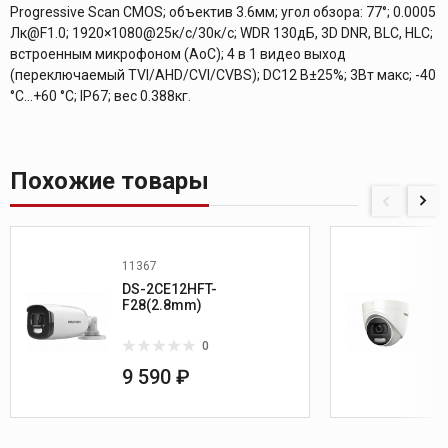
Progressive Scan CMOS; объектив 3.6мм; угол обзора: 77°; 0.0005
Лк@F1.0; 1920×1080@25к/с/30к/с; WDR 130дБ, 3D DNR, BLC, HLC;
встроенным микрофоном (AoC); 4 в 1 видео выход
(переключаемый TVI/AHD/CVI/CVBS); DC12 В±25%; 3Вт макс; -40
°C...+60 °C; IP67; вес 0.388кг.
Похожие товары
11367
DS-2CE12HFT-
F28(2.8mm)
0
9 590 ₽