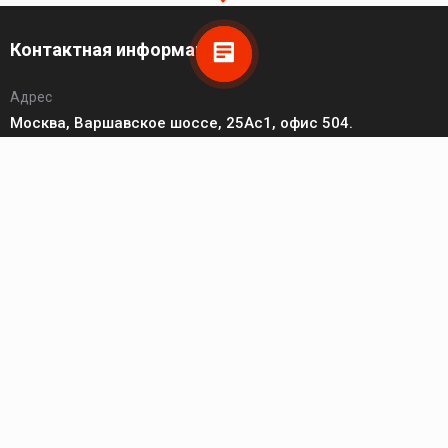
Контактная информация
Адрес
Москва, Варшавское шоссе, 25Ас1, офис 504.
Телефон
8 (495) 149-20-93
Пн - Чт: 10:00 - 17:00; Пт: 10:00 - 16:00; Сб - Вс: выходной.
Электронная почта
zakaz@hikvision-project.ru
Каталог
Сетевые видеокамеры
Сетевые видеорегистраторы