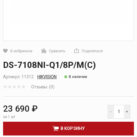
В избранное
Сравнить
Поделиться
Кликните, чтобы скопировать прямую ссылку
DS-7108NI-Q1/8P/M(C)
Артикул:
11312
HIKVISION
В наличии
Отзывы: (0)
23 690 ₽
за 1 шт
В КОРЗИНУ