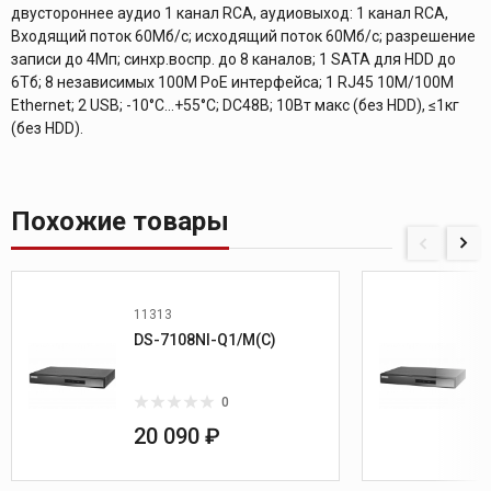
двустороннее аудио 1 канал RCA, аудиовыход: 1 канал RCA,
Входящий поток 60Мб/с; исходящий поток 60Мб/с; разрешение
записи до 4Мп; синхр.воспр. до 8 каналов; 1 SATA для HDD до
6Тб; 8 независимых 100M PoE интерфейса; 1 RJ45 10M/100M
Ethernet; 2 USB; -10°C...+55°C; DC48В; 10Вт макс (без HDD), ≤1кг
(без HDD).
Похожие товары
11313
DS-7108NI-Q1/M(C)
0
20 090 ₽