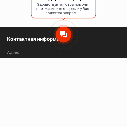
Здравствуйте! Готов помочь
вам. Напишите мне, если у Вас
появятся вопросы.
Контактная информация
Адрес
Москва, Варшавское шоссе, 25Ас1, офис 504.
Телефон
8 (495) 149-20-93
Пн - Чт: 10:00 - 17:00; Пт: 10:00 - 16:00; Сб - Вс:
выходной.
Электронная почта
zakaz@hikvision-project.ru