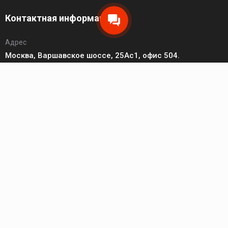
Контактная информация
Адрес
Москва, Варшавское шоссе, 25Ас1, офис 504.
Телефон
8 (495) 149-20-93
Пн - Чт: 10:00 - 17:00; Пт: 10:00 - 16:00; Сб - Вс: выходной.
Электронная почта
zakaz@hikvision-project.ru
Каталог
Сетевые видеокамеры
Сетевые видеорегистраторы
Домофония