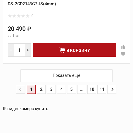
DS-2CD2143G2-IS(4mm)
0
20 490 ₽
за
1 шт
В КОРЗИНУ
Показать ещё
1
2
3
4
5
...
10
11
IP видеокамера купить