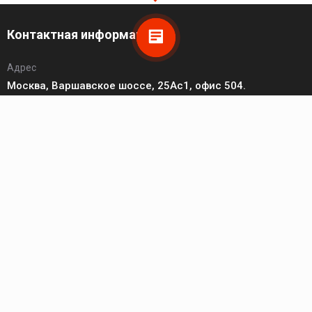
Контактная информация
Адрес
Москва, Варшавское шоссе, 25Ас1, офис 504.
Телефон
8 (495) 149-20-93
Пн - Чт: 10:00 - 17:00; Пт: 10:00 - 16:00; Сб - Вс: выходной.
Электронная почта
zakaz@hikvision-project.ru
Каталог
Сетевые видеокамеры
Сетевые видеорегистраторы