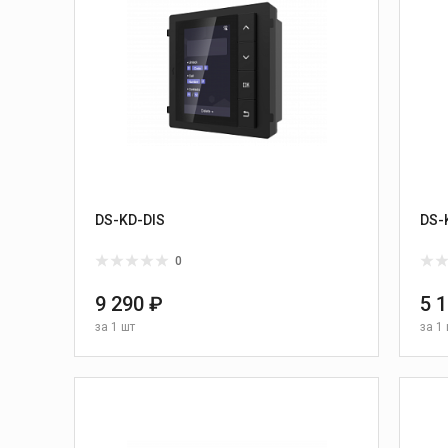
DS-KD-DIS
DS-
0
9 290 ₽
5 
за
1 шт
за
1 
В КОРЗИНУ