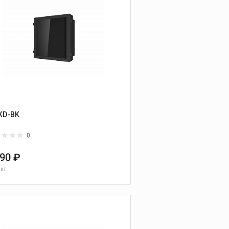
KD-BK
0
490 ₽
шт
В КОРЗИНУ