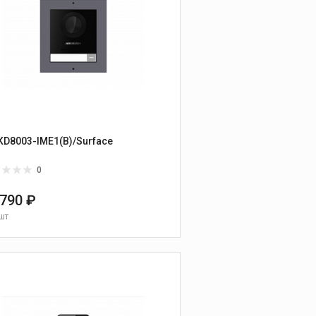
KD8003-IME1(B)/Surface
0
 790 ₽
шт
В КОРЗИНУ