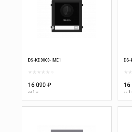
DS-KD8003-IME1
DS-
0
16 090 ₽
16
за
1 шт
за
1 
В КОРЗИНУ