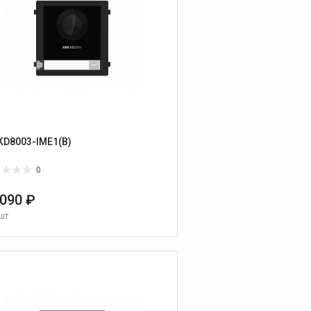
KD8003-IME1(B)
0
 090 ₽
шт
В КОРЗИНУ