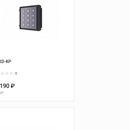
KD-KP
0
 190 ₽
шт
В КОРЗИНУ