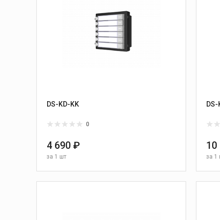
DS-KD-KK
DS-
0
4 690 ₽
10
за
1 шт
за
1 
В КОРЗИНУ