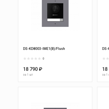
DS-KD8003-IME1(B)/Flush
DS-
0
18 790 ₽
18
за
1 шт
за
1 
В КОРЗИНУ