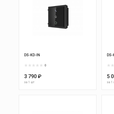
DS-KD-IN
DS-
0
3 790 ₽
5 
за
1 шт
за
1 
В КОРЗИНУ