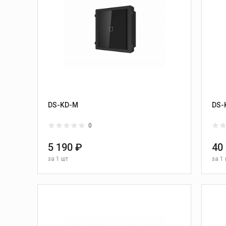
DS-KD-M
DS-
0
5 190 ₽
40
за
1 шт
за
1 
В КОРЗИНУ