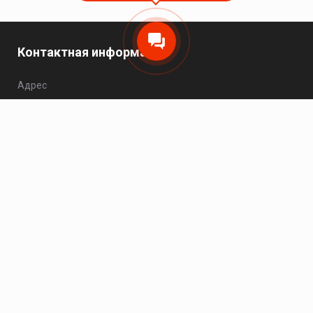
Контактная информация
Адрес
Москва, Варшавское шоссе, 25Ас1, офис 504.
Телефон
8 (495) 149-20-93
Пн - Чт: 10:00 - 17:00; Пт: 10:00 - 16:00; Сб - Вс:
выходной.
Электронная почта
zakaz@hikvision-project.ru
Каталог
Сетевые видеокамеры