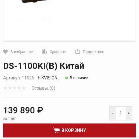
В избранное
Сравнить
Поделиться
Кликните, чтобы скопировать прямую ссылку
DS-1100KI(B) Китай
Артикул:
11626
HIKVISION
В наличии
Отзывы: (0)
139 890 ₽
за 1 шт
В КОРЗИНУ