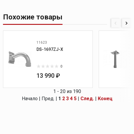
Похожие товары
11623
DS-1697ZJ-X
0
13 990 ₽
1 - 20 из 190
Начало | Пред. |
1
2
3
4
5
|
След.
|
Конец