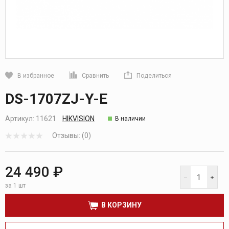
В избранное
Сравнить
Поделиться
Кликните, чтобы скопировать прямую ссылку
DS-1707ZJ-Y-E
Артикул:
11621
HIKVISION
В наличии
Отзывы: (0)
24 490 ₽
за 1 шт
В КОРЗИНУ