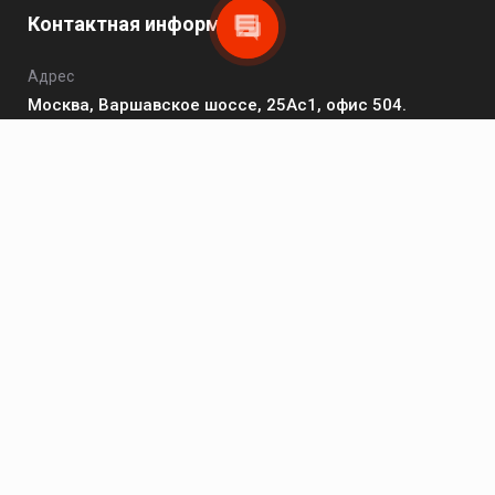
Контактная информация
Адрес
Москва, Варшавское шоссе, 25Ас1, офис 504.
Телефон
8 (495) 149-20-93
Пн - Чт: 10:00 - 17:00; Пт: 10:00 - 16:00; Сб - Вс:
выходной.
Электронная почта
zakaz@hikvision-project.ru
Каталог
Сетевые видеокамеры
Сетевые видеорегистраторы