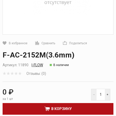
В избранное
Сравнить
Поделиться
Кликните, чтобы скопировать прямую ссылку
F-AC-2152M(3.6mm)
Артикул:
11890
I-FLOW
В наличии
Отзывы: (0)
0 ₽
за 1 шт
В КОРЗИНУ