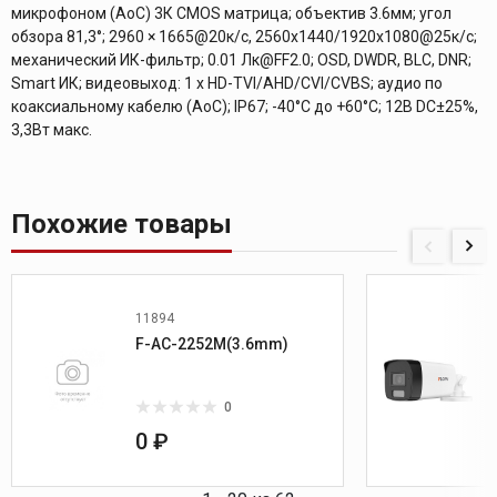
микрофоном (AoC) 3К CMOS матрица; объектив 3.6мм; угол
обзора 81,3°; 2960 × 1665@20к/с, 2560x1440/1920x1080@25к/с;
механический ИК-фильтр; 0.01 Лк@FF2.0; OSD, DWDR, BLC, DNR;
Smart ИК; видеовыход: 1 х HD-TVI/AHD/CVI/CVBS; аудио по
коаксиальному кабелю (AoC); IP67; -40°С до +60°С; 12В DC±25%,
3,3Вт макс.
Похожие товары
11894
F-AC-2252M(3.6mm)
0
0 ₽