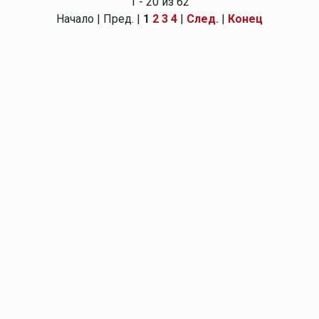
1 - 20 из 62
Начало | Пред. |
1
2
3
4
|
След.
|
Конец