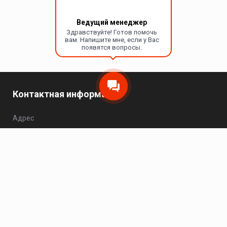
Ведущий менеджер
Здравствуйте! Готов помочь
вам. Напишите мне, если у Вас
появятся вопросы.
Контактная информация
Адрес
Москва, Варшавское шоссе, 25Ас1, офис 504.
Телефон
8 (495) 149-20-93
Пн - Чт: 10:00 - 17:00; Пт: 10:00 - 16:00; Сб - Вс:
выходной.
Электронная почта
zakaz@hikvision-project.ru