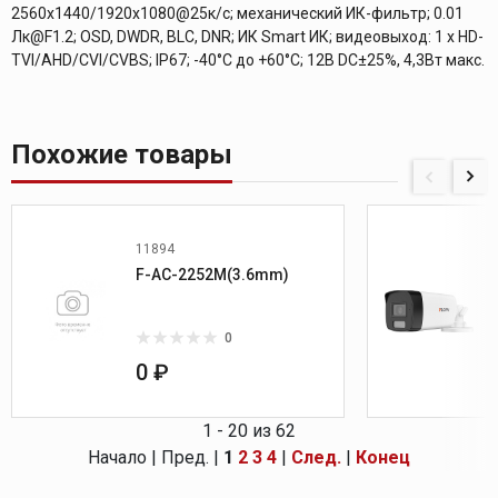
2560x1440/1920x1080@25к/с; механический ИК-фильтр; 0.01
Лк@F1.2; OSD, DWDR, BLC, DNR; ИК Smart ИК; видеовыход: 1 х HD-
TVI/AHD/CVI/CVBS; IP67; -40°С до +60°С; 12В DC±25%, 4,3Вт макс.
Похожие товары
11894
F-AC-2252M(3.6mm)
0
0 ₽
1 - 20 из 62
Начало | Пред. |
1
2
3
4
|
След.
|
Конец