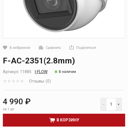
В избранное
Сравнить
Поделиться
Кликните, чтобы скопировать прямую ссылку
F-AC-2351(2.8mm)
Артикул:
11885
I-FLOW
В наличии
Отзывы: (0)
4 990 ₽
за 1 шт
В КОРЗИНУ