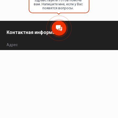
Здравствуйте! Готов помочь
вам. Напишите мне, если у Вас
появятся вопросы.
Контактная информация
Адрес
Москва, Варшавское шоссе, 25Ас1, офис 504.
Телефон
8 (495) 149-20-93
Пн - Чт: 10:00 - 17:00; Пт: 10:00 - 16:00; Сб - Вс:
выходной.
Электронная почта
zakaz@hikvision-project.ru
Каталог