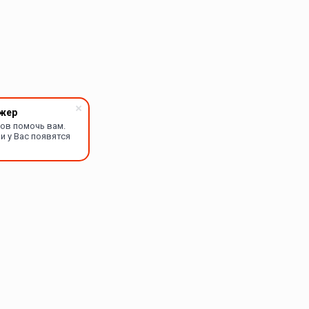
жер
тов помочь вам.
и у Вас появятся
Мы в соцсетях