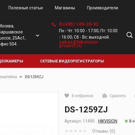
Полезные статьи
Магазины
Производители
8 (495) 149-20-93
Москва,
Пн - Чт: 10:00 - 17:00; Пт: 10:00
Варшавское
- 16:00; Сб - Вс: выходной.
шоссе, 25Ас1,
zakaz@hikvision-
офис 504.
project.ru
ДЕОКАМЕРЫ
СЕТЕВЫЕ ВИДЕОРЕГИСТРАТОРЫ
Е КАМЕРЫ
ЦИФРОВЫЕ ВИДЕОРЕГИСТРАТОРЫ
ДОМО
онштейны
DS-1259ZJ
В избранное
Сравнить
Кликните, чтобы скопировать прямую ссылку
DS-1259ZJ
Артикул:
11490
HIKVISION
В 
Отзывы: (0)