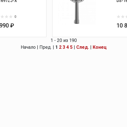
1697ZJ-X
DS-1
0
 990 ₽
10 
1 - 20 из 190
Начало | Пред. |
1
2
3
4
5
|
След.
|
Конец