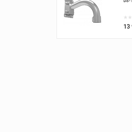
DS-
13