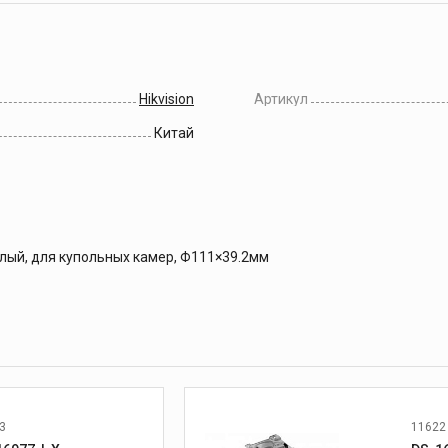
Hikvision
Артикул
Китай
лый, для купольных камер, Φ111×39.2мм
3
11622